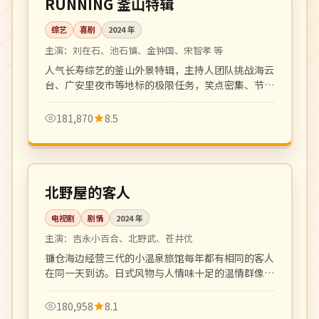
RUNNING 釜山特辑
综艺
喜剧
2024
年
主演：
刘在石、池石镇、金钟国、宋智孝 等
人气长寿综艺的釜山外景特辑，主持人团队挑战海云
台、广安里夜市等地标的极限任务，笑点密集、节奏
明快。
181,870
8.5
全 8 集
高分
日本
北野屋的客人
电视剧
剧情
2024
年
主演：
吉永小百合、北野武、苍井优
镰仓海边经营三代的小温泉旅馆每年都有相同的客人
在同一天到访。日式风物与人情味十足的温情群像
剧。
180,958
8.1