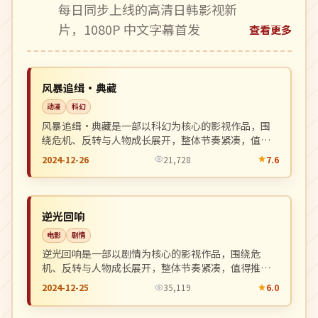
每日同步上线的高清日韩影视新
片，1080P 中文字幕首发
查看更多
院线
NEW
美国
风暴追缉·典藏
动漫
科幻
风暴追缉·典藏是一部以科幻为核心的影视作品，围
绕危机、反转与人物成长展开，整体节奏紧凑，值得
推荐观看。
2024-12-26
21,728
7.6
独播
NEW
中国
逆光回响
电影
剧情
逆光回响是一部以剧情为核心的影视作品，围绕危
机、反转与人物成长展开，整体节奏紧凑，值得推荐
观看。
2024-12-25
35,119
6.0
杜比