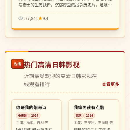
与志士的生死抉择。沉郁厚重的战争历史片，是难得
的大银幕史诗作品。
177,841
9.4
热门高清日韩影视
热播
近期最受欢迎的高清日韩影视在
线观看排行
查看更多
32:56
06:29
完结
热播
中国
韩国
你是我的烟与诗
我家男孩有点酷
电视剧
2024
综艺
2024
主演：
杨紫、肖战 等
主演：
李孝利、李尚顺 等
咖啡馆驻唱女歌手与
明星妈妈与儿子的相