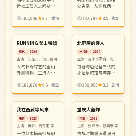
诗社主理人之间从相
处实录，从训练偶像
互嫌弃到逐渐心动的
练习生到陪儿子上幼
甜剧。轻松治愈、
儿园，温馨有趣。家
185,586
8.7
爱情
182,798
8.5
喜剧
OST 出圈，是话题度
庭观察类综艺新标
04:39
08:17
极高的青春爱情剧。
杆。
热播
高分
韩国
日本
RUNNING 釜山特辑
北野屋的客人
综艺
2024
电视剧
2024
主演：
刘在石、池石镇 等
主演：
吉永小百合、北野
武 等
人气长寿综艺的釜山
镰仓海边经营三代的
外景特辑，主持人团
小温泉旅馆每年都有
队挑战海云台、广安
相同的客人在同一天
里夜市等地标的极限
到访。日式风物与人
181,870
8.5
喜剧
180,958
8.1
剧情
任务，笑点密集、节
情味十足的温情群像
99:48
99:05
奏明快。
剧。
高分
4K
中国
中国
我在西藏等风来
重庆大轰炸
电影
2023
电影
2021
主演：
黄轩、周冬雨 等
主演：
张涵予、段奕宏 等
一位都市插画师辞职
抗战时期重庆遭遇日