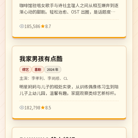
咖啡馆驻唱女歌手与诗社主理人之间从相互嫌弃到逐
渐心动的甜剧。轻松治愈、OST 出圈，是话题度极
高的青春爱情剧。
185,586
8.7
更新至 6 期
热播
韩国
我家男孩有点酷
综艺
喜剧
2024
年
主演：
李孝利、李尚顺、CL
明星妈妈与儿子的相处实录，从训练偶像练习生到陪
儿子上幼儿园，温馨有趣。家庭观察类综艺新标杆。
182,798
8.5
更新至 4 期
热播
韩国