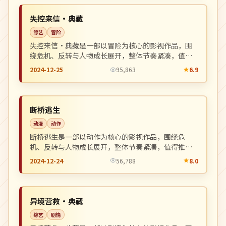
NEW
英国
失控来信·典藏
综艺
冒险
失控来信·典藏是一部以冒险为核心的影视作品，围
绕危机、反转与人物成长展开，整体节奏紧凑，值得
推荐观看。
2024-12-25
95,863
6.9
4K
NEW
中国
断桥逃生
动漫
动作
断桥逃生是一部以动作为核心的影视作品，围绕危
机、反转与人物成长展开，整体节奏紧凑，值得推荐
观看。
2024-12-24
56,788
8.0
4K
NEW
中国
异境营救·典藏
综艺
剧情