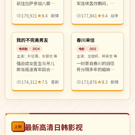
前往拉萨参加八廓街
军连续轰炸期间，多
手作市集，遇到的人
个普通家庭与志士的
与事让她重新认识自
生死抉择。沉郁厚重
179,921
8.4
剧情
177,841
9.4
战争
己。藏地风光与心灵
的战争历史片，是难
16:31
99:20
旅程的诗意片。
得的大银幕史诗作
热播
高分
品。
韩国
韩国
我的不完美男友
春川来信
电视剧
2024
电影
2021
主演：
朴信惠、车银优 等
主演：
全度妍、柳承龙 等
强迫症女医生与吊儿
一封寄自春川的旧信
郎当摇滚青年因合租
将分隔多年的姐妹重
意外凑成欢喜冤家。
新联系。冬末春初的
轻松搞笑爱情喜剧，
清新影像里写满和
174,312
7.5
喜剧
173,876
8.3
剧情
CP 感拉满，是 2024
解、原谅与重新出发
春档高糖度甜剧。
的勇气。
最新高清日韩影视
上新