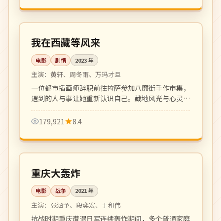
116 分钟
高分
中国
我在西藏等风来
电影
剧情
2023
年
主演：
黄轩、周冬雨、万玛才旦
一位都市插画师辞职前往拉萨参加八廓街手作市集，
遇到的人与事让她重新认识自己。藏地风光与心灵旅
程的诗意片。
179,921
8.4
152 分钟
4K
中国
重庆大轰炸
电影
战争
2021
年
主演：
张涵予、段奕宏、于和伟
抗战时期重庆遭遇日军连续轰炸期间，多个普通家庭