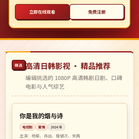
立即在线观看
免费注册
高清日韩影视 · 精品推荐
精选
编辑挑选的 1080P 高清韩剧日剧、口碑
电影与人气综艺
全 32 集
完结
中国
你是我的烟与诗
电视剧
爱情
2024
年
主演：
杨紫、肖战、檀健次、宋茜