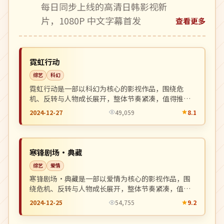
每日同步上线的高清日韩影视新
片，1080P 中文字幕首发
查看更多
完结
NEW
英国
霓虹行动
综艺
科幻
霓虹行动是一部以科幻为核心的影视作品，围绕危
机、反转与人物成长展开，整体节奏紧凑，值得推荐
观看。
2024-12-27
49,059
8.1
连载中
NEW
中国
寒锋剧场·典藏
综艺
爱情
寒锋剧场·典藏是一部以爱情为核心的影视作品，围
绕危机、反转与人物成长展开，整体节奏紧凑，值得
推荐观看。
2024-12-25
54,755
9.2
独播