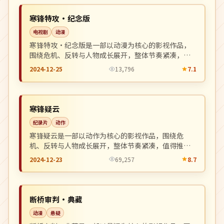
NEW
美国
寒锋特攻·纪念版
电视剧
动漫
寒锋特攻·纪念版是一部以动漫为核心的影视作品，
围绕危机、反转与人物成长展开，整体节奏紧凑，值
得推荐观看。
2024-12-25
13,796
7.1
院线
NEW
英国
寒锋疑云
纪录片
动作
寒锋疑云是一部以动作为核心的影视作品，围绕危
机、反转与人物成长展开，整体节奏紧凑，值得推荐
观看。
2024-12-23
69,257
8.7
完结
NEW
英国
断桥审判·典藏
动漫
悬疑