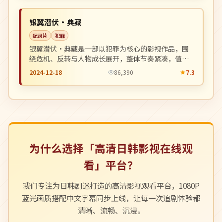
NEW
中国
银翼潜伏·典藏
纪录片
犯罪
银翼潜伏·典藏是一部以犯罪为核心的影视作品，围
绕危机、反转与人物成长展开，整体节奏紧凑，值得
推荐观看。
2024-12-18
86,390
7.3
为什么选择「高清日韩影视在线观
看」平台？
我们专注为日韩剧迷打造的高清影视观看平台，1080P
蓝光画质搭配中文字幕同步上线，让每一次追剧体验都
清晰、流畅、沉浸。