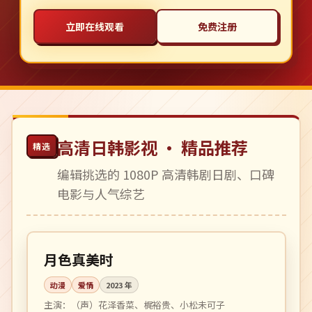
立即在线观看
免费注册
高清日韩影视 · 精品推荐
精选
编辑挑选的 1080P 高清韩剧日剧、口碑
电影与人气综艺
96 分钟
高分
日本
月色真美时
动漫
爱情
2023
年
主演：
（声）花泽香菜、梶裕贵、小松未可子