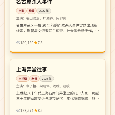
名古屋杀人事件
电影
悬疑
2022
年
主演：
福山雅治、广濑铃、阿部宽
名古屋荣区一桩 30 年前的连续杀人事件突然出现新
线索，刑警与女记者联手追查。社会派悬疑佳作，反
转层层递进。
180,130
7.8
全 30 集
完结
中国
上海弄堂往事
电视剧
剧情
2024
年
主演：
章子怡、梁朝伟、汤唯、胡歌
上世纪八十年代上海石库门弄堂里的几户人家，跨越
三十年的家族变迁与城市记忆。年代质感细腻，群像
剧的高水准之作。
178,571
8.5