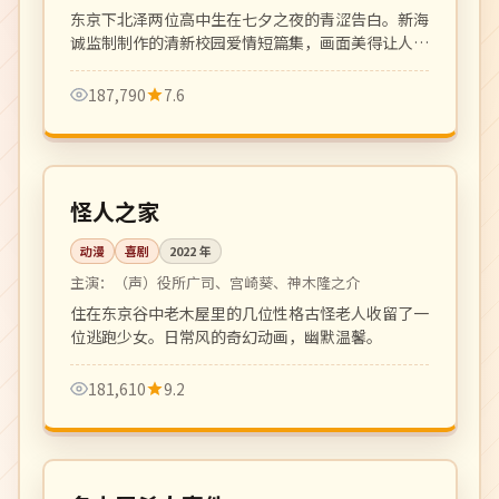
东京下北泽两位高中生在七夕之夜的青涩告白。新海
诚监制制作的清新校园爱情短篇集，画面美得让人屏
息。
187,790
7.6
110 分钟
高分
日本
怪人之家
动漫
喜剧
2022
年
主演：
（声）役所广司、宫崎葵、神木隆之介
住在东京谷中老木屋里的几位性格古怪老人收留了一
位逃跑少女。日常风的奇幻动画，幽默温馨。
181,610
9.2
131 分钟
高分
日本