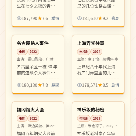
生在七夕之夜的青涩
里的几位性格古怪老
告白。新海诚监制制
人收留了一位逃跑少
作的清新校园爱情短
女。日常风的奇幻动
187,790
7.6
爱情
181,610
9.2
喜剧
篇集，画面美得让人
画，幽默温馨。
99:24
30:31
屏息。
高分
完结
日本
中国
名古屋杀人事件
上海弄堂往事
电影
2022
电视剧
2024
主演：
福山雅治、广濑铃
主演：
章子怡、梁朝伟 等
等
名古屋荣区一桩 30 年
上世纪八十年代上海
前的连续杀人事件突
石库门弄堂里的几户
然出现新线索，刑警
人家，跨越三十年的
与女记者联手追查。
家族变迁与城市记
180,130
7.8
悬疑
178,571
8.5
剧情
社会派悬疑佳作，反
忆。年代质感细腻，
99:23
10:28
转层层递进。
群像剧的高水准之
院线
完结
作。
日本
日本
福冈烟火大会
神乐坂的秘密
电影
2022
电视剧
2023
主演：
浜边美波、神木隆
主演：
米仓凉子、木村拓
之介 等
哉 等
福冈百年烟火大会前
神乐坂老料亭百年家