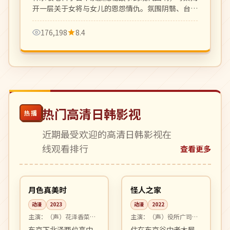
开一层关于女将与女儿的恩怨情仇。氛围阴翳、台词
凝练。
176,198
8.4
热门高清日韩影视
热播
近期最受欢迎的高清日韩影视在
线观看排行
查看更多
96:41
99:43
高分
高分
日本
日本
月色真美时
怪人之家
动漫
2023
动漫
2022
主演：
（声）花泽香菜、
主演：
（声）役所广司、
梶裕贵 等
宫崎葵 等
东京下北泽两位高中
住在东京谷中老木屋