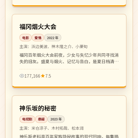
109 分钟
院线
日本
福冈烟火大会
电影
爱情
2022
年
主演：
浜边美波、神木隆之介、小栗旬
福冈百年烟火大会前夜，少女与失忆少年共同寻找消
失的旧友。盛夏与烟火、记忆与告白，是夏日档清新
爱情电影。
177,166
7.5
全 10 集
完结
日本
神乐坂的秘密
电视剧
悬疑
2023
年
主演：
米仓凉子、木村拓哉、松本润
神乐坂老料亭百年家族隐秘故事的现代回响，每集揭