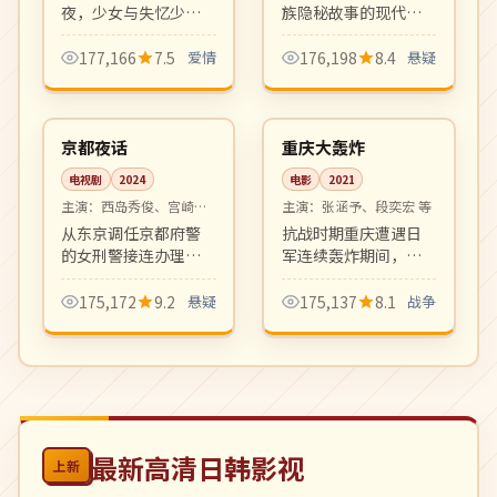
夜，少女与失忆少年
族隐秘故事的现代回
共同寻找消失的旧
响，每集揭开一层关
友。盛夏与烟火、记
于女将与女儿的恩怨
177,166
7.5
爱情
176,198
8.4
悬疑
忆与告白，是夏日档
情仇。氛围阴翳、台
05:26
99:05
清新爱情电影。
词凝练。
热播
4K
日本
中国
京都夜话
重庆大轰炸
电视剧
2024
电影
2021
主演：
西岛秀俊、宫崎葵
主演：
张涵予、段奕宏 等
等
从东京调任京都府警
抗战时期重庆遭遇日
的女刑警接连办理涉
军连续轰炸期间，多
及百年茶屋家族的悬
个普通家庭与志士的
案。京都古都的静谧
生死抉择。沉郁厚重
175,172
9.2
悬疑
175,137
8.1
战争
氛围与凶案的暗潮汹
的战争历史片，是难
涌相互映衬。
得的大银幕史诗作
品。
最新高清日韩影视
上新