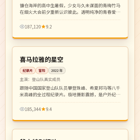
镰仓海岸的高中生暑假，少女与久未谋面的青梅竹马
在烟火大会前夕重新认识彼此。透明纯净的青春爱情
之作。
187,120
9.2
全 4 集
4K
中国
喜马拉雅的星空
纪录片
冒险
2022
年
主演：
登山队真实成员
跟随中国国家登山队队员攀登珠峰、希夏邦马等八千
米高峰的全过程纪录片。极地摄影震撼，是户外纪录
片的标杆之作。
185,344
9.4
128 分钟
院线
韩国