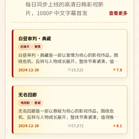
每日同步上线的高清日韩影视新
片，1080P 中文字幕首发
查看更多
高分
NEW
英国
白昼审判·典藏
纪录片
爱情
白昼审判·典藏是一部以爱情为核心的影视作品，围
绕危机、反转与人物成长展开，整体节奏紧凑，值得
推荐观看。
2024-12-26
19,525
7.8
连载中
NEW
美国
无名回廊
电视剧
悬疑
无名回廊是一部以悬疑为核心的影视作品，围绕危
机、反转与人物成长展开，整体节奏紧凑，值得推荐
观看。
2024-12-26
57,072
8.1
杜比