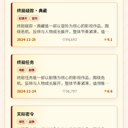
NEW
韩国
终局疑踪·典藏
纪录片
冒险
终局疑踪·典藏是一部以冒险为核心的影视作品，围
绕危机、反转与人物成长展开，整体节奏紧凑，值得
推荐观看。
2024-12-25
94,693
9.1
完结
NEW
日本
终局任务
电影
剧情
终局任务是一部以剧情为核心的影视作品，围绕危
机、反转与人物成长展开，整体节奏紧凑，值得推荐
观看。
2024-12-24
36,797
6.6
高分
NEW
英国
天际密令
综艺
战争