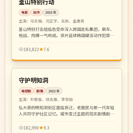
釜山特别行动
电影
动作
2023
年
主演：
马东锡、河正宇、玄彬、金惠秀
釜山特别打击组临危受命深入跨国走私集团，飙车、
枪战、肉搏一气呵成。该片延续韩国硬派动作犯罪片
传统，是近年口碑动作大片代表作。
183,822
7.6
全 16 集
完结
韩国
守护明知洞
电视剧
剧情
2022
年
主演：
朴叙俊、徐玄振、李帝勋
弘大旁的明知洞街区面临拆迁，老居民与新一代年轻
人共同守护社区记忆。城市变迁主题的现实剧情剧，
温情厚重。
182,990
9.3