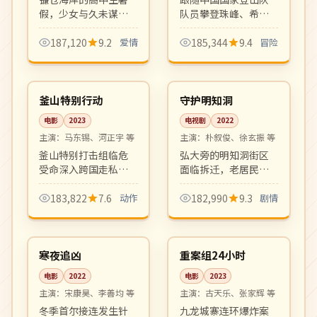
假，少女与久未谋面
队员攀登珠峰、希夏
的青梅竹马在烟火大
邦马等八千米高峰的
会前夕重新认识彼
全过程纪录片。极地
187,120
9.2
爱情
185,344
9.4
冒险
此。透明纯净的青春
摄影震撼，是户外纪
99:34
16:21
爱情之作。
录片的标杆之作。
院线
完结
韩国
韩国
釜山特别行动
守护明知洞
电影
2023
电视剧
2022
主演：
马东锡、河正宇 等
主演：
朴叙俊、徐玄振 等
釜山特别打击组临危
弘大旁的明知洞街区
受命深入跨国走私集
面临拆迁，老居民与
团，飙车、枪战、肉
新一代年轻人共同守
搏一气呵成。该片延
护社区记忆。城市变
183,822
7.6
动作
182,990
9.3
剧情
续韩国硬派动作犯罪
迁主题的现实剧情
99:33
99:55
片传统，是近年口碑
剧，温情厚重。
院线
院线
动作大片代表作。
韩国
中国
寒夜追凶
重案组24小时
电影
2022
电影
2023
主演：
宋康昊、李善均 等
主演：
古天乐、张家辉 等
冬季首尔接连发生针
九龙城寨连环爆炸案