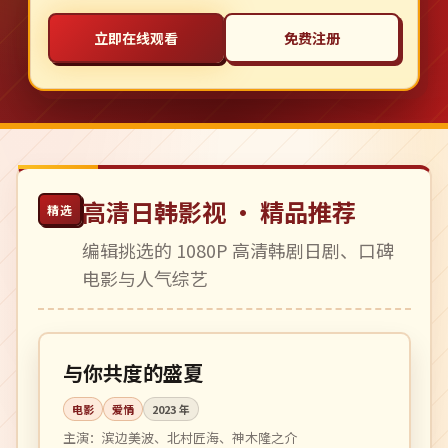
立即在线观看
免费注册
高清日韩影视 · 精品推荐
精选
编辑挑选的 1080P 高清韩剧日剧、口碑
电影与人气综艺
105 分钟
院线
日本
与你共度的盛夏
电影
爱情
2023
年
主演：
滨边美波、北村匠海、神木隆之介