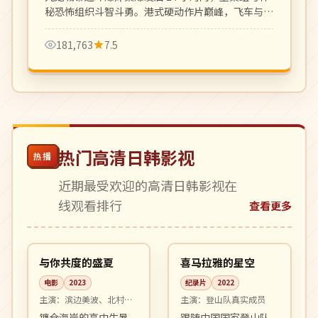
秘恐怖组织斗智斗勇。港式硬动作片巅峰，飞车与枪
战戏精彩刺激。
181,763
7.5
热门高清日韩影视
热播
近期最受欢迎的高清日韩影视在
线观看排行
查看更多
99:18
04:04
院线
4K
日本
中国
与你共度的盛夏
喜马拉雅的星空
电影
2023
纪录片
2022
主演：
滨边美波、北村匠
主演：
登山队真实成员
海 等
镰仓海岸的高中生暑
跟随中国国家登山队