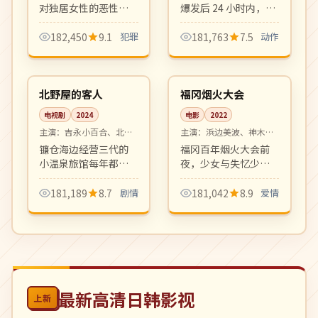
对独居女性的恶性案
爆发后 24 小时内，重
件，老刑警与新人女
案组与神秘恐怖组织
搜查官在零下二十度
斗智斗勇。港式硬动
182,450
9.1
犯罪
181,763
7.5
动作
的寒夜里和时间赛
作片巅峰，飞车与枪
08:17
99:23
跑。氛围压抑写实，
战戏精彩刺激。
高分
院线
硬核犯罪片佳作。
日本
日本
北野屋的客人
福冈烟火大会
电视剧
2024
电影
2022
主演：
吉永小百合、北野
主演：
浜边美波、神木隆
武 等
之介 等
镰仓海边经营三代的
福冈百年烟火大会前
小温泉旅馆每年都有
夜，少女与失忆少年
相同的客人在同一天
共同寻找消失的旧
到访。日式风物与人
友。盛夏与烟火、记
181,189
8.7
剧情
181,042
8.9
爱情
情味十足的温情群像
忆与告白，是夏日档
剧。
清新爱情电影。
最新高清日韩影视
上新